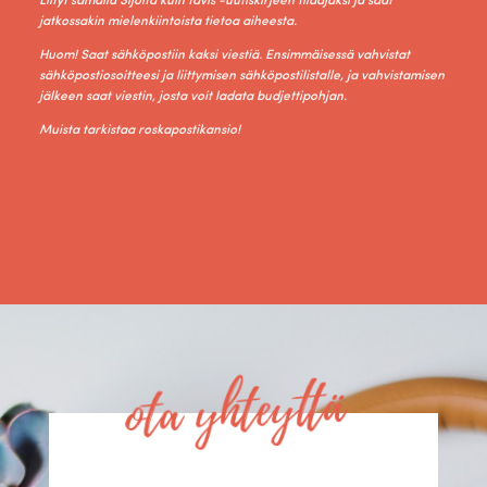
Liityt samalla Sijoita kuin tavis -uutiskirjeen tilaajaksi ja saat
jatkossakin mielenkiintoista tietoa aiheesta.
Huom! Saat sähköpostiin kaksi viestiä. Ensimmäisessä vahvistat
sähköpostiosoitteesi ja liittymisen sähköpostilistalle, ja vahvistamisen
jälkeen saat viestin, josta voit ladata budjettipohjan.
Muista tarkistaa roskapostikansio!
ota yhteyttä