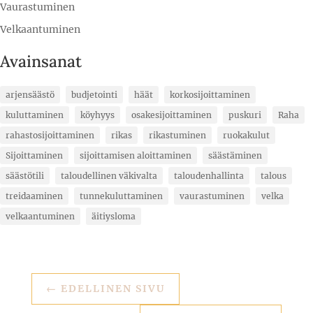
Vaurastuminen
Velkaantuminen
Avainsanat
arjensäästö
budjetointi
häät
korkosijoittaminen
kuluttaminen
köyhyys
osakesijoittaminen
puskuri
Raha
rahastosijoittaminen
rikas
rikastuminen
ruokakulut
Sijoittaminen
sijoittamisen aloittaminen
säästäminen
säästötili
taloudellinen väkivalta
taloudenhallinta
talous
treidaaminen
tunnekuluttaminen
vaurastuminen
velka
velkaantuminen
äitiysloma
←
EDELLINEN SIVU