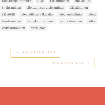
rahastosijoittaminen
rikas
rikastuminen
ruokakulut
Sijoittaminen
sijoittamisen aloittaminen
säästäminen
säästötili
taloudellinen väkivalta
taloudenhallinta
talous
treidaaminen
tunnekuluttaminen
vaurastuminen
velka
velkaantuminen
äitiysloma
←
EDELLINEN SIVU
SEURAAVA SIVU
→