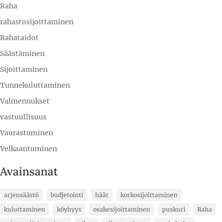
Raha
rahastosijoittaminen
Rahataidot
Säästäminen
Sijoittaminen
Tunnekuluttaminen
Valmennukset
vastuullisuus
Vaurastuminen
Velkaantuminen
Avainsanat
arjensäästö
budjetointi
häät
korkosijoittaminen
kuluttaminen
köyhyys
osakesijoittaminen
puskuri
Raha