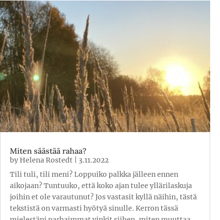
Miten säästää rahaa?
by
Helena Rostedt
|
3.11.2022
Tili tuli, tili meni? Loppuiko palkka jälleen ennen
aikojaan? Tuntuuko, että koko ajan tulee yllärilaskuja
joihin et ole varautunut? Jos vastasit kyllä näihin, tästä
tekstistä on varmasti hyötyä sinulle. Kerron tässä
mielestäni parhaimmat vinkit siihen, miten muuttaa...