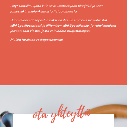
Liityt samalla Sijoita kuin tavis -uutiskirjeen tilaajaksi ja saat
jatkossakin mielenkiintoista tietoa aiheesta.
Huom! Saat sähköpostiin kaksi viestiä. Ensimmäisessä vahvistat
sähköpostiosoitteesi ja liittymisen sähköpostilistalle, ja vahvistamisen
jälkeen saat viestin, josta voit ladata budjettipohjan.
Muista tarkistaa roskapostikansio!
ota yhteyttä