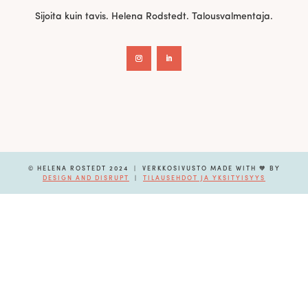
Sijoita kuin tavis. Helena Rodstedt. Talousvalmentaja.
© HELENA ROSTEDT 2024 | VERKKOSIVUSTO MADE WITH 🧡 BY
DESIGN AND DISRUPT
|
TILAUSEHDOT JA YKSITYISYYS