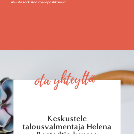
Muista tarkistaa roskapostikansio!
ota yhteyttä
Keskustele
talousvalmentaja Helena