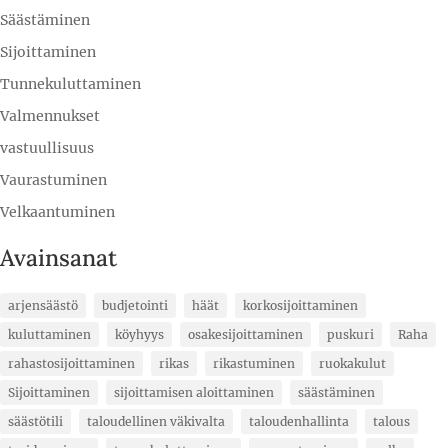
Säästäminen
Sijoittaminen
Tunnekuluttaminen
Valmennukset
vastuullisuus
Vaurastuminen
Velkaantuminen
Avainsanat
arjensäästö
budjetointi
häät
korkosijoittaminen
kuluttaminen
köyhyys
osakesijoittaminen
puskuri
Raha
rahastosijoittaminen
rikas
rikastuminen
ruokakulut
Sijoittaminen
sijoittamisen aloittaminen
säästäminen
säästötili
taloudellinen väkivalta
taloudenhallinta
talous