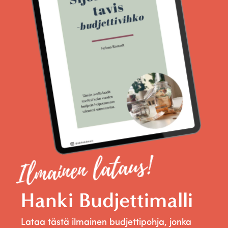
Ilmainen lataus!
Hanki Budjettimalli
Lataa tästä ilmainen budjettipohja, jonka