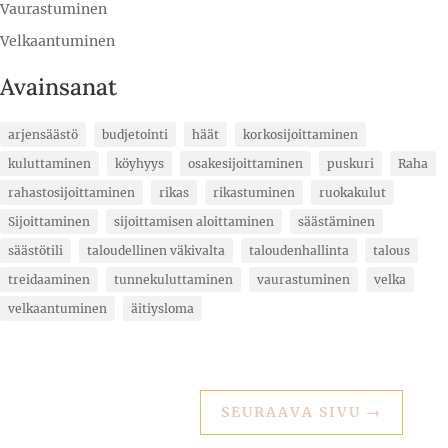
Vaurastuminen
Velkaantuminen
Avainsanat
arjensäästö
budjetointi
häät
korkosijoittaminen
kuluttaminen
köyhyys
osakesijoittaminen
puskuri
Raha
rahastosijoittaminen
rikas
rikastuminen
ruokakulut
Sijoittaminen
sijoittamisen aloittaminen
säästäminen
säästötili
taloudellinen väkivalta
taloudenhallinta
talous
treidaaminen
tunnekuluttaminen
vaurastuminen
velka
velkaantuminen
äitiysloma
SEURAAVA SIVU
→