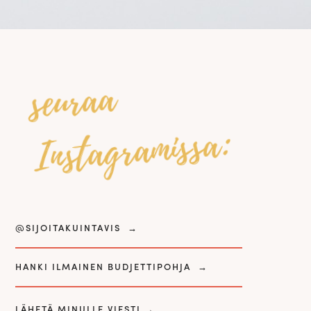
seuraa
Instagramissa:
@SIJOITAKUINTAVIS
→
HANKI ILMAINEN BUDJETTIPOHJA
→
LÄHETÄ MINULLE VIESTI
→